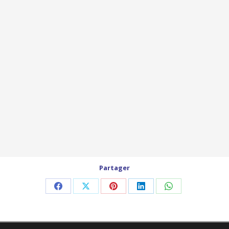
Partager
Partager
Partager
Partager
Partager
Partager
sur
sur
sur
sur
sur
Facebook
X
Pinterest
LinkedIn
WhatsApp