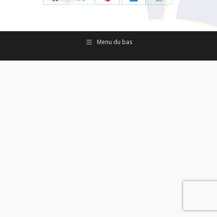
Partager
Partager
Partager
Partager
Partager
sur
sur
sur
sur
sur
Facebook
X
Pinterest
LinkedIn
WhatsApp
Menu du bas