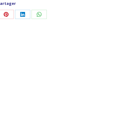
artager
ager
Partager
Partager
Partager
sur
sur
sur
Pinterest
LinkedIn
WhatsApp