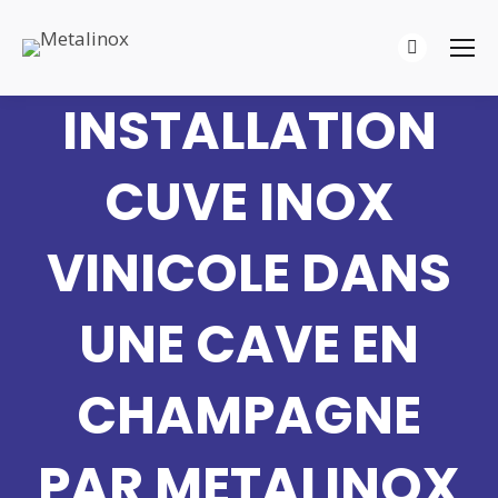
La
page
INSTALLATION
LinkedIn
s'ouvre
dans
CUVE INOX
une
nouvelle
VINICOLE DANS
fenêtre
UNE CAVE EN
CHAMPAGNE
PAR METALINOX