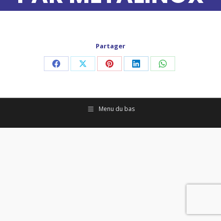
Partager
Partager
Partager
Partager
Partager
Partager
sur
sur
sur
sur
sur
Facebook
X
Pinterest
LinkedIn
WhatsApp
Menu du bas