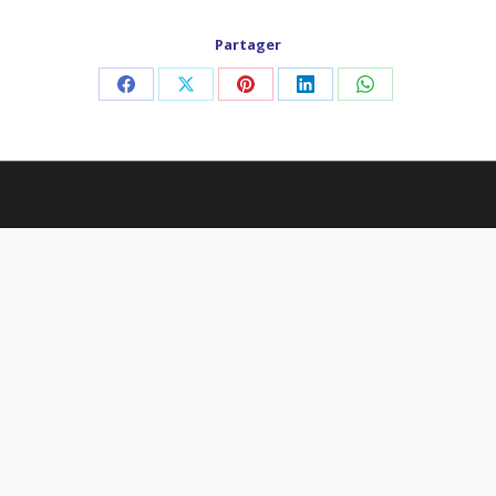
Partager
Partager
Partager
Partager
Partager
Partager
sur
sur
sur
sur
sur
Facebook
X
Pinterest
LinkedIn
WhatsApp