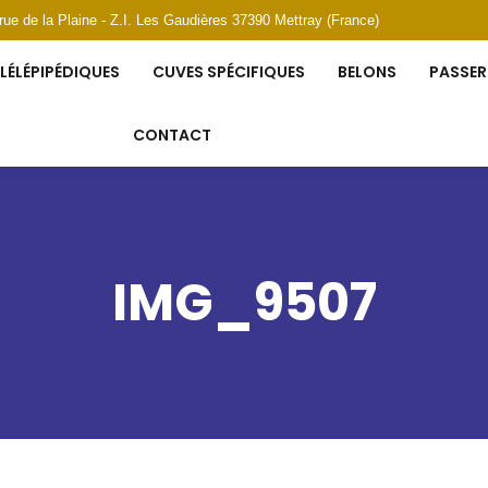
 rue de la Plaine - Z.I. Les Gaudières 37390 Mettray (France)
YLINDRIQUES
CUVES PARALLÉLÉPIPÉDIQUES
CUVES SPÉCI
LÉLÉPIPÉDIQUES
CUVES SPÉCIFIQUES
BELONS
PASSER
PASSERELLES, ESCALIERS ET GARDE-CORPS
CONTACT
CONTACT
IMG_9507