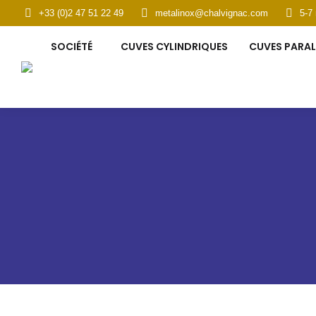
+33 (0)2 47 51 22 49
metalinox@chalvignac.com
5-7
SOCIÉTÉ
CUVES C
SOCIÉTÉ
CUVES CYLINDRIQUES
CUVES PARAL