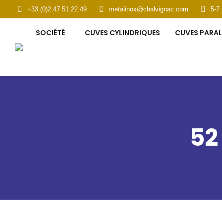
+33 (0)2 47 51 22 49
metalinox@chalvignac.com
5-7
SOCIÉTÉ
CUVES C
SOCIÉTÉ
CUVES CYLINDRIQUES
CUVES PARAL
52