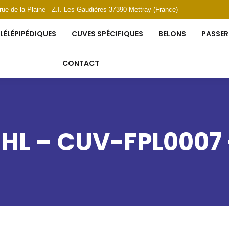
 rue de la Plaine - Z.I. Les Gaudières 37390 Mettray (France)
YLINDRIQUES
CUVES PARALLÉLÉPIPÉDIQUES
CUVES SPÉCI
LÉLÉPIPÉDIQUES
CUVES SPÉCIFIQUES
BELONS
PASSER
PASSERELLES, ESCALIERS ET GARDE-CORPS
CONTACT
CONTACT
 HL – CUV-FPL0007 