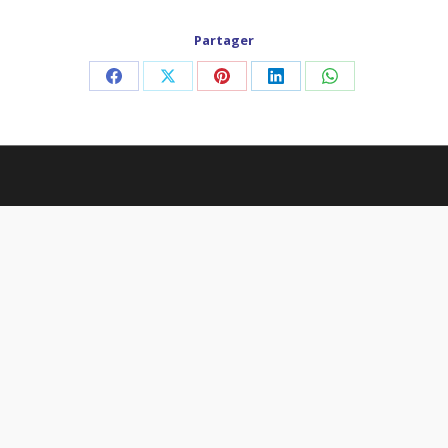
Partager
Partager
Partager
Partager
Partager
Partager
sur
sur
sur
sur
sur
Facebook
X
Pinterest
LinkedIn
WhatsApp