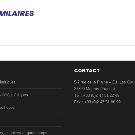
sur
sur
sur
sur
sur
Facebook
X
Pinterest
LinkedIn
WhatsApp
MILAIRES
CONTACT
indriques
5-7 rue de la Plaine – Z.I. Les Gau
37390 Mettray (France)
allélépipédiques
Tél : +33 (0)2 47 51 22 49
Fax : +33 (0)2 47 51 86 99
cifiques
es, escaliers et garde-corps