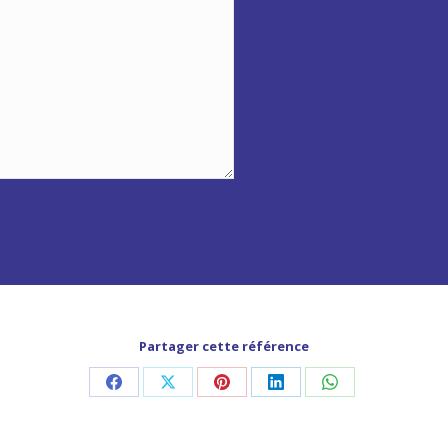
Partager cette référence
Partager
Partager
Partager
Partager
Partager
sur
sur
sur
sur
sur