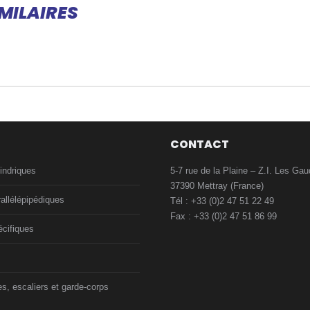
Facebook
X
Pinterest
LinkedIn
WhatsApp
MILAIRES
CONTACT
indriques
5-7 rue de la Plaine – Z.I. Les Gau
37390 Mettray (France)
allélépipédiques
Tél : +33 (0)2 47 51 22 49
Fax : +33 (0)2 47 51 86 99
cifiques
es, escaliers et garde-corps